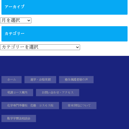
アーカイブ
ア
ー
カ
カテゴリー
イ
ブ
カ
テ
ゴ
リ
ー
ホーム
進学・合格実績
塾生保護者様の声
受講コース案内
お問い合わせ・アクセス
化学専門予備校 花塾 コスモス校
青木学院について
数学学習法相談会