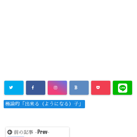
極論的「出来る（ようになる）子」
Prev
前の記事 -
-