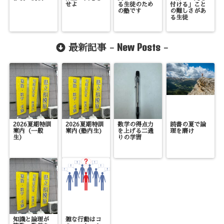
せよ
る生徒のため
付ける」こと
の塾です
の難しさがあ
る生徒
New Posts
最新記事 -
-
2026夏期特訓
2026夏期特訓
数学の得点力
読書の夏で論
案内（一般
案内(塾内生)
を上げる二通
理を磨け
生）
りの学習
知識と論理が
雑な行動はコ