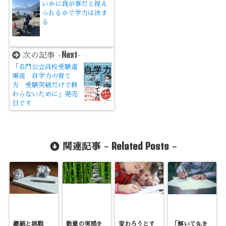
いかに我が事だと捉え
られるかで学力は決ま
る
Next
次の記事 -
-
「名門公立高校受験道
場流 自学力の育て
方 受験突破だけで終
わらないために」発売
日です
Related Posts
関連記事 -
-
継続と挑戦
数量の実感を
変わろうとす
「解いて丸を