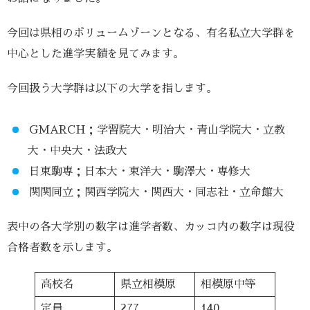
今回は県相のボリュームゾーンとなる、有名私立大学群を
中心とした進学実績を見てみます。
今回扱う大学群は以下の大学を指します。
GMARCH；学習院大・明治大・青山学院大・立教
大・中央大・法政大
日東駒専；日本大・東洋大・駒澤大・専修大
関関同立；関西学院大・関西大・同志社・立命館大
表中の各大学別の数字は進学者数、カッコ内の数字は現役
合格者数を示します。
高校名
県立相模原
相模原中等
定員
277
140