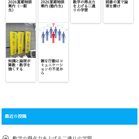
2026夏期特訓
2026夏期特訓
数学の得点力
読書の夏で論
案内（一般
案内(塾内生)
を上げる二通
理を磨け
生）
りの学習
知識と論理が
雑な行動はコ
算数・数学を
ミュニケーシ
強くする
ョンの不足か
ら
最近の投稿
数学の得点力を上げる二通りの学習