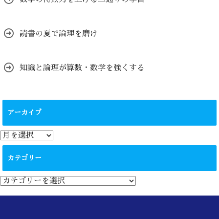
読書の夏で論理を磨け
知識と論理が算数・数学を強くする
アーカイブ
ア
ー
カ
カテゴリー
イ
ブ
カ
テ
ゴ
リ
ー