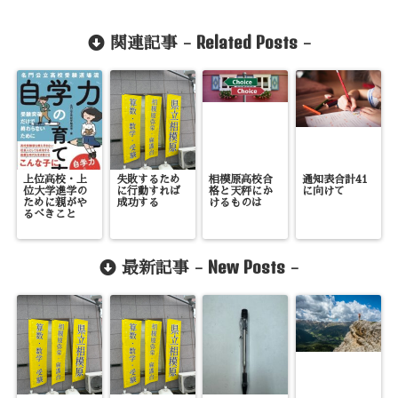
Related Posts
関連記事 -
-
上位高校・上
失敗するため
相模原高校合
通知表合計41
位大学進学の
に行動すれば
格と天秤にか
に向けて
ために親がや
成功する
けるものは
るべきこと
New Posts
最新記事 -
-