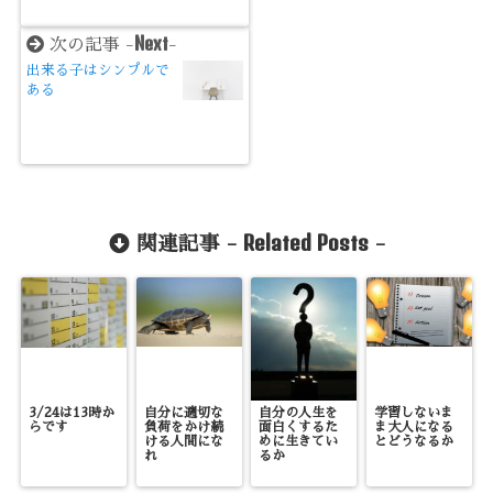
Next
次の記事 -
-
出来る子はシンプルで
ある
Related Posts
関連記事 -
-
3/24は13時か
自分に適切な
自分の人生を
学習しないま
らです
負荷をかけ続
面白くするた
ま大人になる
ける人間にな
めに生きてい
とどうなるか
れ
るか