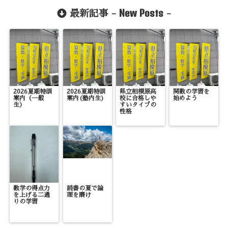
New Posts
最新記事 -
-
2026夏期特訓
2026夏期特訓
県立相模原高
関数の学習を
案内（一般
案内(塾内生)
校に合格しや
始めよう
生）
すいタイプの
性格
数学の得点力
読書の夏で論
を上げる二通
理を磨け
りの学習