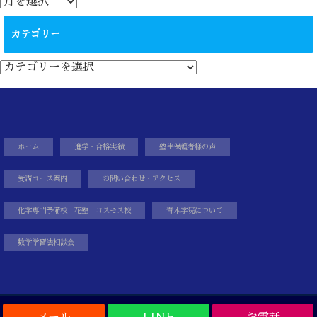
ー
カ
カテゴリー
イ
ブ
カ
テ
ゴ
リ
ー
ホーム
進学・合格実績
塾生保護者様の声
受講コース案内
お問い合わせ・アクセス
化学専門予備校 花塾 コスモス校
青木学院について
数学学習法相談会
Copyright©
相模原市数学塾｜大学受験｜県立高校受験｜青木学院
, 2018 All