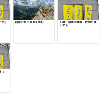
内生)
読書の夏で論理を磨け
知識と論理が算数・数学を強
くする
する