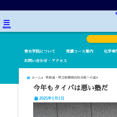
menu
青木学院について
受講コース案内
化学専
お問い合わせ・アクセス
県相道・県立相模原高校合格への道
ホーム
今年もタイパは悪い塾だ
2025年1月1日