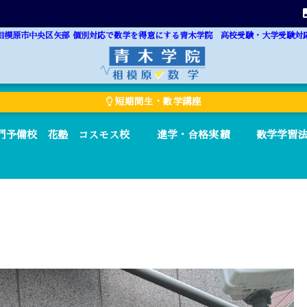
相模原市中央区矢部 個別対応で数学を得意にする青木学院 高校受験・大学受験対
短期間生・数学講座
門予備校 花塾 コスモス校
進学・合格実績
数学学習