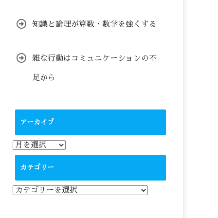
知識と論理が算数・数学を強くする
雑な行動はコミュニケーションの不
足から
アーカイブ
ア
ー
カ
カテゴリー
イ
ブ
カ
テ
ゴ
リ