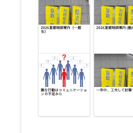
2026夏期特訓案内（一般
2026夏期特訓案内(塾
生）
雑な行動はコミュニケーショ
一年中、工夫して計算
ンの不足から