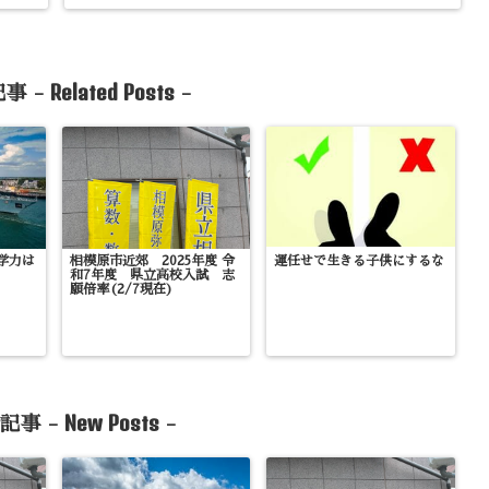
Related Posts
事 -
-
学力は
相模原市近郊 2025年度 令
運任せで生きる子供にするな
和7年度 県立高校入試 志
願倍率(2/7現在)
New Posts
記事 -
-