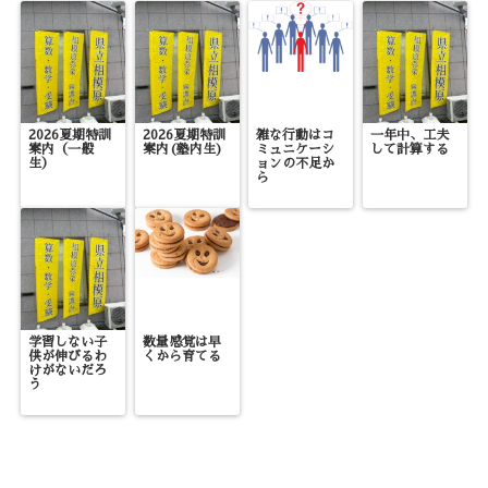
2026夏期特訓
2026夏期特訓
雑な行動はコ
一年中、工夫
案内（一般
案内(塾内生)
ミュニケーシ
して計算する
生）
ョンの不足か
ら
学習しない子
数量感覚は早
供が伸びるわ
くから育てる
けがないだろ
う