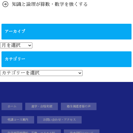
知識と論理が算数・数学を強くする
アーカイブ
ア
ー
カ
カテゴリー
イ
ブ
カ
テ
ゴ
リ
ー
ホーム
進学・合格実績
塾生保護者様の声
受講コース案内
お問い合わせ・アクセス