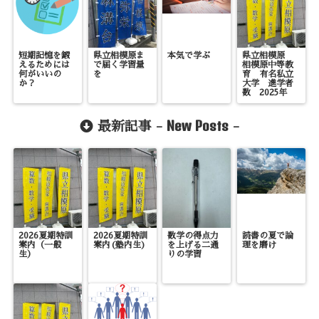
短期記憶を鍛
県立相模原ま
本気で学ぶ
県立相模原
えるためには
で届く学習量
相模原中等教
何がいいの
を
育 有名私立
か？
大学 進学者
数 2025年
New Posts
最新記事 -
-
2026夏期特訓
2026夏期特訓
数学の得点力
読書の夏で論
案内（一般
案内(塾内生)
を上げる二通
理を磨け
生）
りの学習