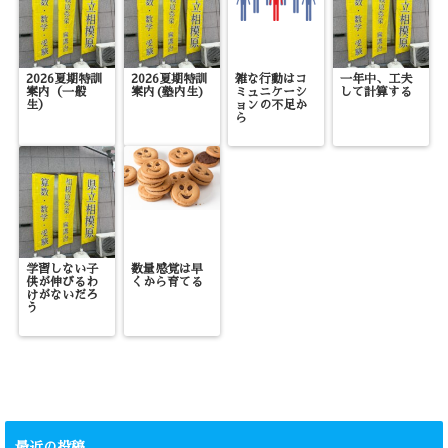
2026夏期特訓
2026夏期特訓
雑な行動はコ
一年中、工夫
案内（一般
案内(塾内生)
ミュニケーシ
して計算する
生）
ョンの不足か
ら
学習しない子
数量感覚は早
供が伸びるわ
くから育てる
けがないだろ
う
最近の投稿