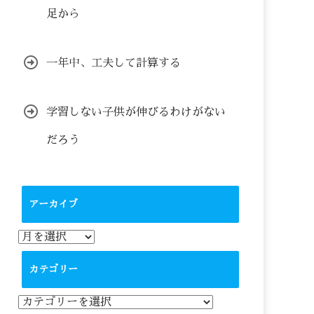
足から
一年中、工夫して計算する
学習しない子供が伸びるわけがない
だろう
アーカイブ
ア
ー
カ
カテゴリー
イ
ブ
カ
テ