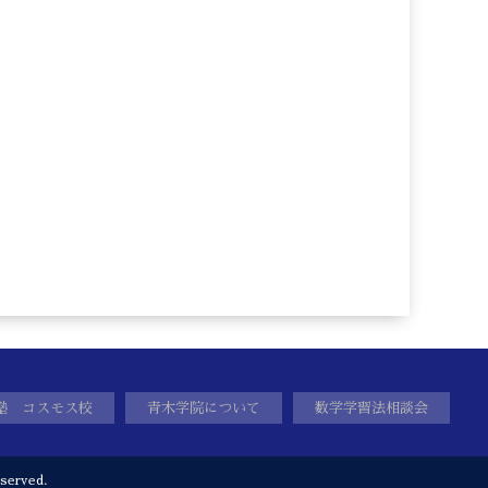
塾 コスモス校
青木学院について
数学学習法相談会
served.