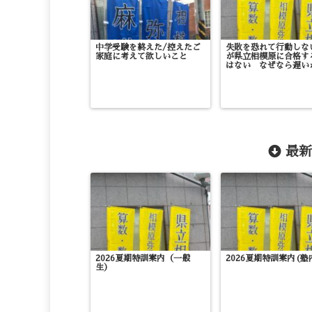
中学受験を終えた/控えたご
失敗を恐れて行動しな
家庭に考えて欲しいこと
が県立相模原に合格す
はない なぜなら遅い
最新
2026夏期特訓案内（一般
2026夏期特訓案内(塾
生）