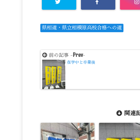
県相道・県立相模原高校合格への道
Prev
前の記事 -
-
在学中と卒業後
関連記