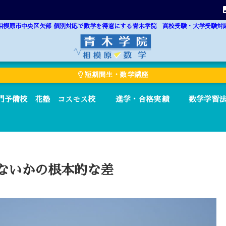
相模原市中央区矢部 個別対応で数学を得意にする青木学院 高校受験・大学受験対
短期間生・数学講座
門予備校 花塾 コスモス校
進学・合格実績
数学学習
ないかの根本的な差