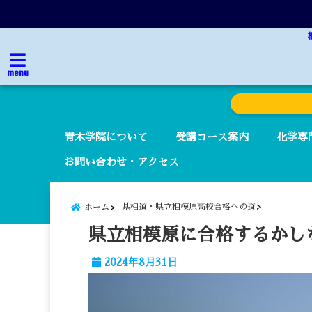
menu
青木学院について
受講コース案内
化学専
お問い合わせ・アクセス
県相道・県立相模原高校合格への道
ホーム
県立相模原に合格するかし
2024年8月31日