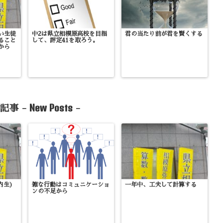
い生徒
中2は県立相模原高校を目指
君の当たり前が君を賢くする
ること
して、評定41を取ろう。
から
New Posts
記事 -
-
内生)
雑な行動はコミュニケーショ
一年中、工夫して計算する
ンの不足から