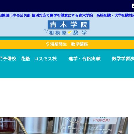
相模原市中央区矢部 個別対応で数学を得意にする青木学院 高校受験・大学受験対
短期間生・数学講座
門予備校 花塾 コスモス校
進学・合格実績
数学学習