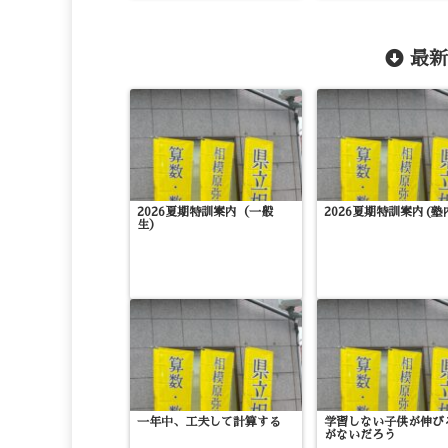
最新
2026夏期特訓案内（一般
2026夏期特訓案内(塾
生）
一年中、工夫して計算する
学習しない子供が伸び
がないだろう