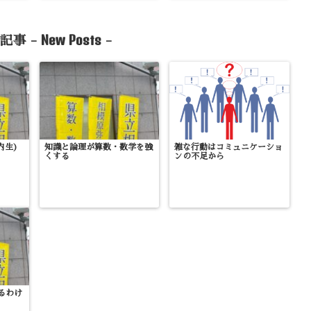
New Posts
記事 -
-
内生)
知識と論理が算数・数学を強
雑な行動はコミュニケーショ
くする
ンの不足から
るわけ