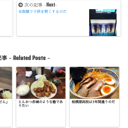
Next
次の記事 -
-
水族館で子供を賢くするのだ
Related Posts
事 -
-
どん」
とんかつ赤城のような塾であ
相模原高校は3年間通うのだ
りたい