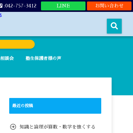
:042-757-3412
LINE
お問い合わせ
応
法相談会
塾生保護者様の声
最近の投稿
知識と論理が算数・数学を強くする