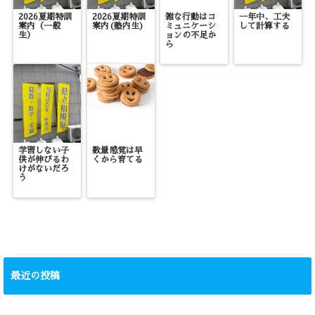
2026夏期特訓
2026夏期特訓
雑な行動はコ
一年中、工夫
案内（一般
案内(塾内生)
ミュニケーシ
して計算する
生）
ョンの不足か
ら
学習しない子
数量感覚は早
供が伸びるわ
くから育てる
けがないだろ
う
最近の投稿