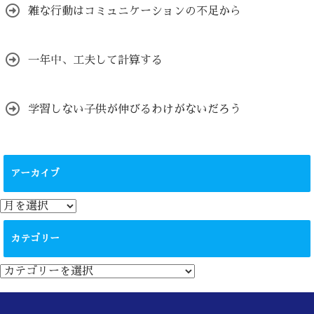
雑な行動はコミュニケーションの不足から
一年中、工夫して計算する
学習しない子供が伸びるわけがないだろう
アーカイブ
ア
ー
カ
カテゴリー
イ
ブ
カ
テ
ゴ
リ