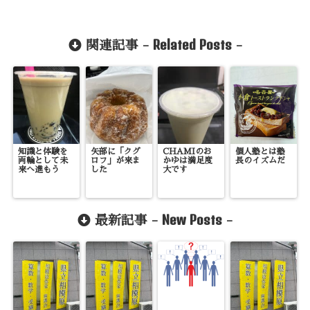
Related Posts
関連記事 -
-
知識と体験を
矢部に「クグ
CHAMIのお
個人塾とは塾
両輪として未
ロフ」が来ま
かゆは満足度
長のイズムだ
来へ進もう
した
大です
New Posts
最新記事 -
-