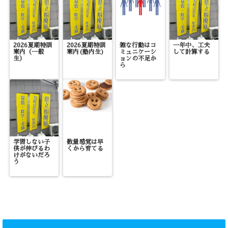
2026夏期特訓
2026夏期特訓
雑な行動はコ
一年中、工夫
案内（一般
案内(塾内生)
ミュニケーシ
して計算する
生）
ョンの不足か
ら
学習しない子
数量感覚は早
供が伸びるわ
くから育てる
けがないだろ
う