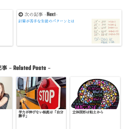
Next
次の記事 -
-
計算が苦手な生徒のパターンとは
Related Posts
事 -
-
学力が伸びない根底は「自分
立体図形は粘土から
勝手」