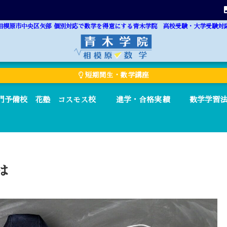
相模原市中央区矢部 個別対応で数学を得意にする青木学院 高校受験・大学受験対
短期間生・数学講座
門予備校 花塾 コスモス校
進学・合格実績
数学学習
は