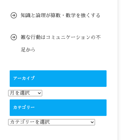
知識と論理が算数・数学を強くする
雑な行動はコミュニケーションの不
足から
アーカイブ
ア
ー
カ
カテゴリー
イ
ブ
カ
テ
ゴ
リ