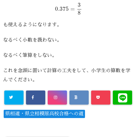
0.375
=
3
8
3
0.375
=
8
も使えるようになります。
なるべく小数を扱わない。
なるべく筆算をしない。
これを念頭に置いて計算の工夫をして、小学生の算数を学
んでください。
県相道・県立相模原高校合格への道