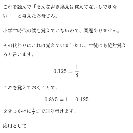
これを読んで「そんな書き換えは覚えてないしできな
い！」と考えたお母さん。
小学生時代の僕も覚えていないので、問題ありません。
その代わりにこれは覚えていましたし、生徒にも絶対覚え
ろと言います。
0.125
=
1
8
1
0.125
=
8
これを覚えておくことで、
0.875
=
1
−
0.125
0.875
=
1
−
0.125
7
8
7
をきっかけに
まで辿り着けます。
8
応用として