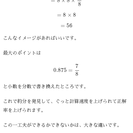
=
8
×
8
×
8
=
8
×
8
=
8
×
8
=
56
=
56
こんなイメージがあればいいです。
最大のポイントは
0.875
=
7
8
7
0.875
=
8
と小数を分数で書き換えたところです。
これで約分を発見して、ぐっと計算速度を上げられて正解
率を上げられます。
この一工夫ができるかできないかは、大きな違いです。