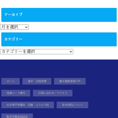
アーカイブ
ア
ー
カ
カテゴリー
イ
ブ
カ
テ
ゴ
リ
ー
ホーム
進学・合格実績
塾生保護者様の声
受講コース案内
お問い合わせ・アクセス
化学専門予備校 花塾 コスモス校
青木学院について
数学学習法相談会