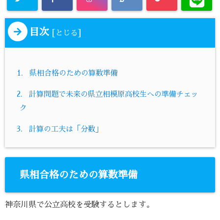
目次
[
]
とじる
1.
県相合格のための算数準備
2.
計算問題で未来の県立相模原高校生への準備チェッ
ク
3.
計算の工夫は「分数」
県相合格のための算数準備
神奈川県で公立高校を受験するとします。