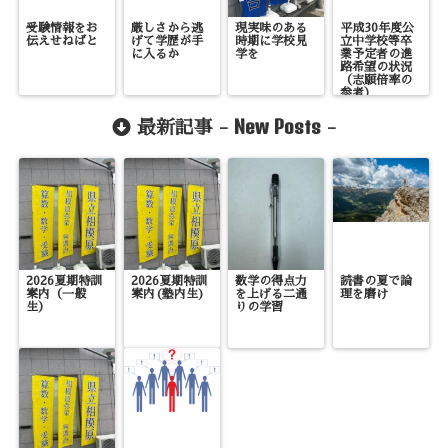
受験情報をお
厳しさから逃
現実味のある
平成30年度公
伝えせねばと
げて学歴が手
時期に学校見
立中学校等卒
に入るか
学を
業予定者の進
路希望の状況
（志願倍率の
参考）
2018/11/20現
在
New Posts
最新記事 -
-
2026夏期特訓
2026夏期特訓
数学の得点力
読書の夏で論
案内（一般
案内(塾内生)
を上げる二通
理を磨け
生）
りの学習