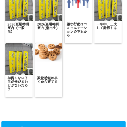
2026夏期特訓
2026夏期特訓
雑な行動はコ
一年中、工夫
案内（一般
案内(塾内生)
ミュニケーシ
して計算する
生）
ョンの不足か
ら
学習しない子
数量感覚は早
供が伸びるわ
くから育てる
けがないだろ
う