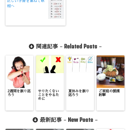
正しい学習を重ねて県
相へ
Related Posts
関連記事 -
-
2週間を振り返
やりたくない
夏休みを振り
ご家庭の援護
ろう
ことをやるた
返ろう
射撃
めに
New Posts
最新記事 -
-