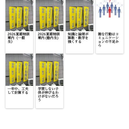
2026夏期特訓
2026夏期特訓
知識と論理が
雑な行動はコ
案内（一般
案内(塾内生)
算数・数学を
ミュニケーシ
生）
強くする
ョンの不足か
ら
一年中、工夫
学習しない子
して計算する
供が伸びるわ
けがないだろ
う