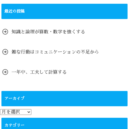
最近の投稿
知識と論理が算数・数学を強くする
雑な行動はコミュニケーションの不足から
一年中、工夫して計算する
アーカイブ
ア
ー
カ
カテゴリー
イ