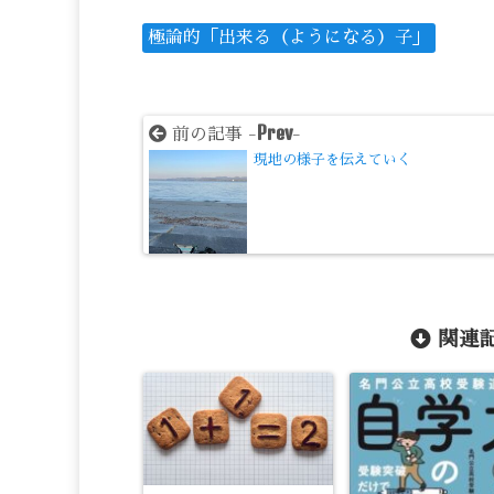
極論的「出来る（ようになる）子」
Prev
前の記事 -
-
現地の様子を伝えていく
関連記