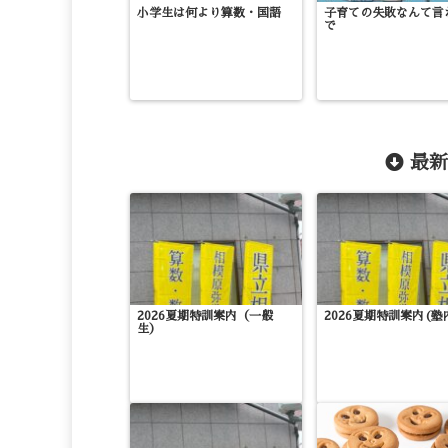
小学生は何より算数・国語
子育ての失敗なんて言
で
最新
2026夏期特訓案内（一般
2026夏期特訓案内(塾
生）