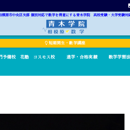
相模原市中央区矢部 個別対応で数学を得意にする青木学院 高校受験・大学受験対
短期間生・数学講座
門予備校 花塾 コスモス校
進学・合格実績
数学学習