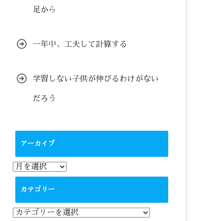
足から
一年中、工夫して計算する
学習しない子供が伸びるわけがない
だろう
アーカイブ
ア
ー
カ
カテゴリー
イ
ブ
カ
テ