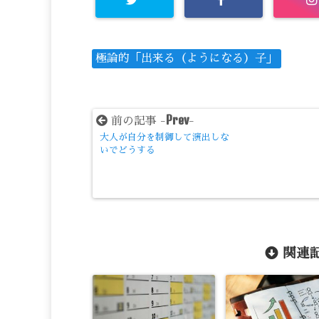
極論的「出来る（ようになる）子」
Prev
前の記事 -
-
大人が自分を制御して演出しな
いでどうする
関連記