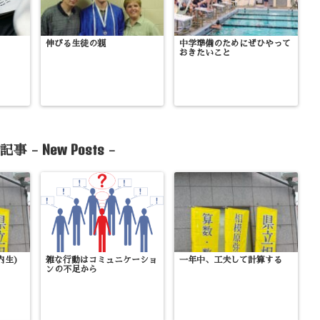
伸びる生徒の親
中学準備のためにぜひやって
おきたいこと
New Posts
記事 -
-
内生)
雑な行動はコミュニケーショ
一年中、工夫して計算する
ンの不足から