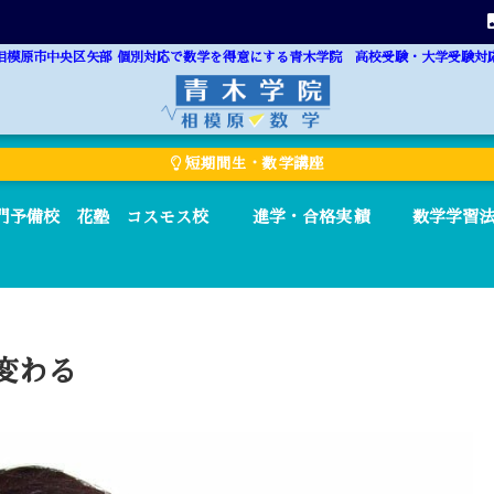
相模原市中央区矢部 個別対応で数学を得意にする青木学院 高校受験・大学受験対
短期間生・数学講座
門予備校 花塾 コスモス校
進学・合格実績
数学学習
変わる