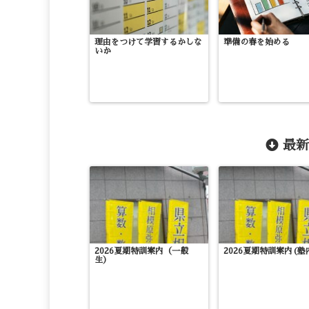
理由をつけて学習するかしな
準備の春を始める
いか
最新
2026夏期特訓案内（一般
2026夏期特訓案内(塾
生）