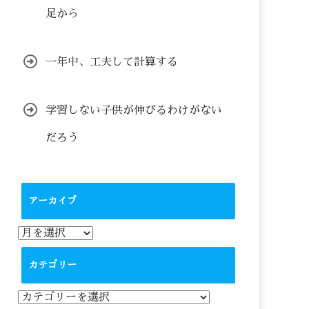
足から
一年中、工夫して計算する
学習しない子供が伸びるわけがない
だろう
アーカイブ
ア
ー
カ
カテゴリー
イ
ブ
カ
テ