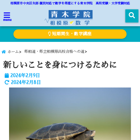
相模原市中央区矢部 個別対応で数学を得意にする青木学院 高校受験・大学受験対応
menu
短期間生・数学講座
県相道・県立相模原高校合格への道
ホーム
新しいことを身につけるために
2024年2月9日
2024年2月8日