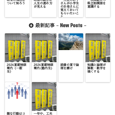
将来の母校に
時間の配分に
一人目のお子
一次関数から
ついて知ろう
人生の進め方
さんが小学生
県立相模原を
が見える
のお母さんに
意識する
覚えておいて
もらいたいこ
と
New Posts
最新記事 -
-
2026夏期特訓
2026夏期特訓
読書の夏で論
知識と論理が
案内（一般
案内(塾内生)
理を磨け
算数・数学を
生）
強くする
雑な行動はコ
一年中、工夫