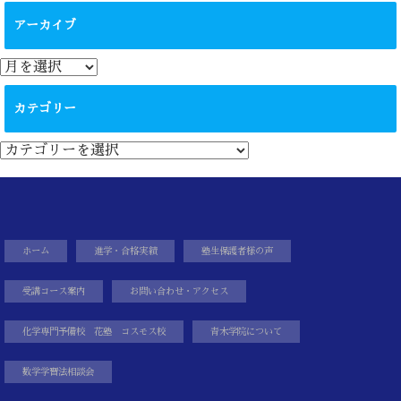
アーカイブ
ア
ー
カ
カテゴリー
イ
ブ
カ
テ
ゴ
リ
ー
ホーム
進学・合格実績
塾生保護者様の声
受講コース案内
お問い合わせ・アクセス
化学専門予備校 花塾 コスモス校
青木学院について
数学学習法相談会