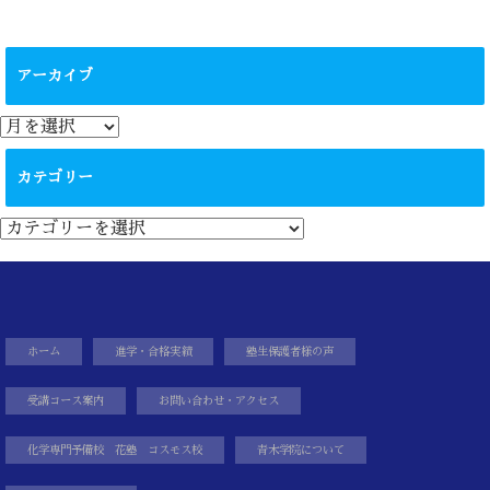
アーカイブ
ア
ー
カ
カテゴリー
イ
ブ
カ
テ
ゴ
リ
ー
ホーム
進学・合格実績
塾生保護者様の声
受講コース案内
お問い合わせ・アクセス
化学専門予備校 花塾 コスモス校
青木学院について