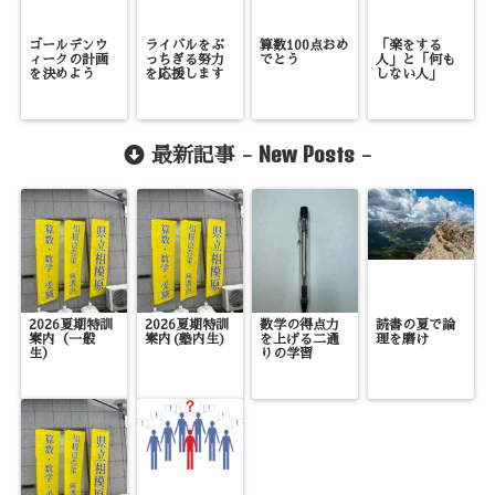
ゴールデンウ
ライバルをぶ
算数100点おめ
「楽をする
ィークの計画
っちぎる努力
でとう
人」と「何も
を決めよう
を応援します
しない人」
New Posts
最新記事 -
-
2026夏期特訓
2026夏期特訓
数学の得点力
読書の夏で論
案内（一般
案内(塾内生)
を上げる二通
理を磨け
生）
りの学習