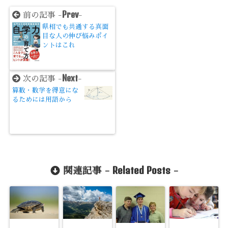
Prev
前の記事 -
-
県相でも共通する真面
目な人の伸び悩みポイ
ントはこれ
Next
次の記事 -
-
算数・数学を得意にな
るためには用語から
Related Posts
関連記事 -
-