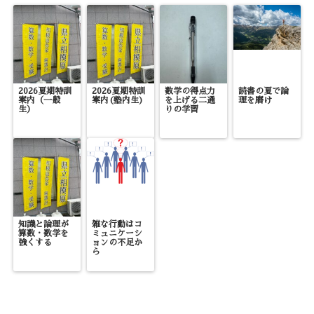
2026夏期特訓
2026夏期特訓
数学の得点力
読書の夏で論
案内（一般
案内(塾内生)
を上げる二通
理を磨け
生）
りの学習
知識と論理が
雑な行動はコ
算数・数学を
ミュニケーシ
強くする
ョンの不足か
ら