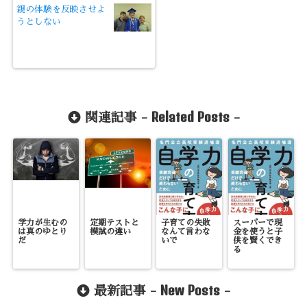
親の体験を反映させよ
うとしない
Related Posts
関連記事 -
-
学力が生むの
定期テストと
子育ての失敗
スーパーで現
は真のゆとり
模試の違い
なんて言わな
金を使うと子
だ
いで
供を賢くでき
る
New Posts
最新記事 -
-