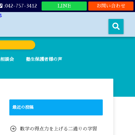
:042-757-3412
LINE
お問い合わせ
応
法相談会
塾生保護者様の声
最近の投稿
数学の得点力を上げる二通りの学習