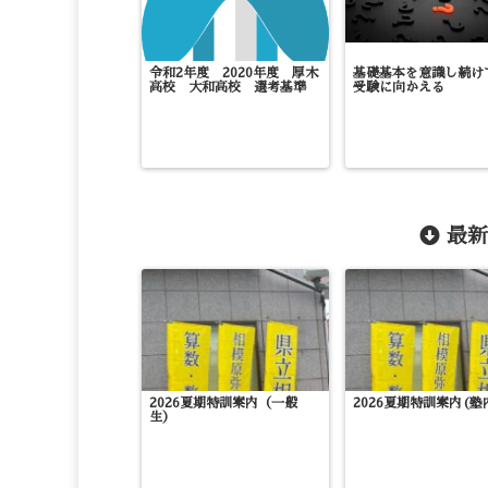
令和2年度 2020年度 厚木
基礎基本を意識し続け
高校 大和高校 選考基準
受験に向かえる
最新
2026夏期特訓案内（一般
2026夏期特訓案内(塾
生）