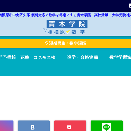
相模原市中央区矢部 個別対応で数学を得意にする青木学院 高校受験・大学受験対
短期間生・数学講座
門予備校 花塾 コスモス校
進学・合格実績
数学学習