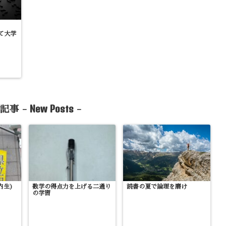
て大学
New Posts
記事 -
-
内生)
数学の得点力を上げる二通り
読書の夏で論理を磨け
の学習