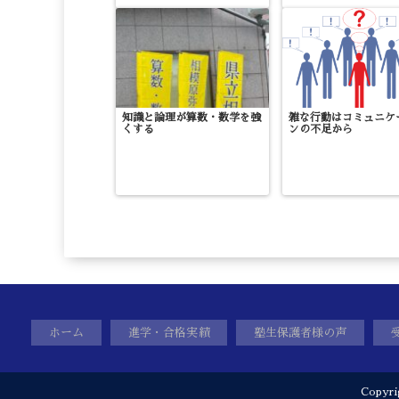
知識と論理が算数・数学を強
雑な行動はコミュニケ
くする
ンの不足から
ホーム
進学・合格実績
塾生保護者様の声
Copyr