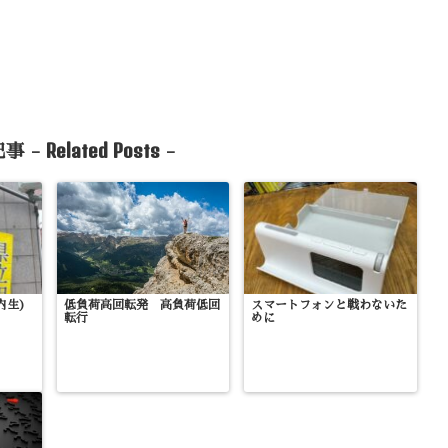
Related Posts
事 -
-
内生)
低負荷高回転発 高負荷低回
スマートフォンと戦わないた
転行
めに