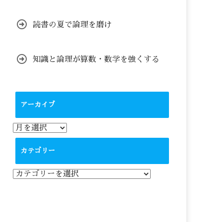
読書の夏で論理を磨け
知識と論理が算数・数学を強くする
アーカイブ
ア
ー
カ
カテゴリー
イ
ブ
カ
テ
ゴ
リ
ー