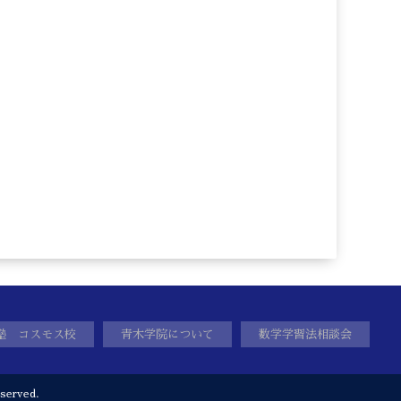
塾 コスモス校
青木学院について
数学学習法相談会
served.