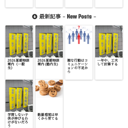
New Posts
最新記事 -
-
2026夏期特訓
2026夏期特訓
雑な行動はコ
一年中、工夫
案内（一般
案内(塾内生)
ミュニケーシ
して計算する
生）
ョンの不足か
ら
学習しない子
数量感覚は早
供が伸びるわ
くから育てる
けがないだろ
う