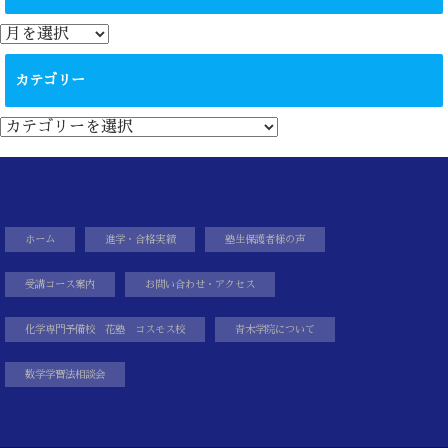
ア
ー
カ
カテゴリー
イ
ブ
カ
テ
ゴ
リ
ー
ホーム
進学・合格実績
塾生保護者様の声
受講コース案内
お問い合わせ・アクセス
化学専門予備校 花塾 コスモス校
青木学院について
数学学習法相談会