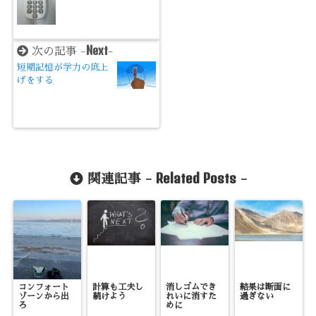
Next
次の記事 -
-
短期記憶が学力の底上
げをする
Related Posts
関連記事 -
-
コンフォート
計算も工夫し
消しゴムでき
結果は断面に
ゾーンから出
続けよう
れいに消すた
過ぎない
ろ
めに