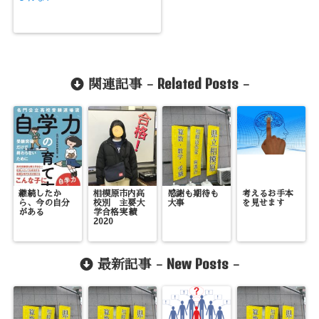
Related Posts
関連記事 -
-
継続したか
相模原市内高
感謝も期待も
考えるお手本
ら、今の自分
校別 主要大
大事
を見せます
がある
学合格実績
2020
New Posts
最新記事 -
-