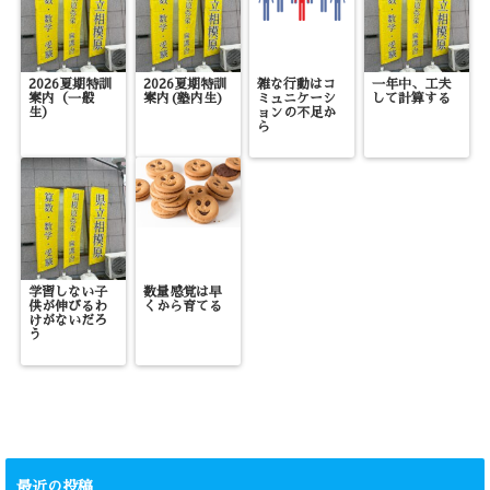
2026夏期特訓
2026夏期特訓
雑な行動はコ
一年中、工夫
案内（一般
案内(塾内生)
ミュニケーシ
して計算する
生）
ョンの不足か
ら
学習しない子
数量感覚は早
供が伸びるわ
くから育てる
けがないだろ
う
最近の投稿