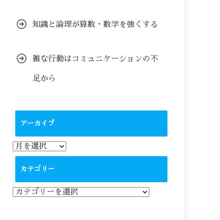
知識と論理が算数・数学を強くする
雑な行動はコミュニケーションの不
足から
アーカイブ
ア
ー
カ
カテゴリー
イ
ブ
カ
テ
ゴ
リ