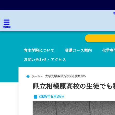
menu
青木学院について
受講コース案内
化学専
お問い合わせ・アクセス
大学受験数学/高校受験数学
ホーム
県立相模原高校の生徒でも
2025年6月25日