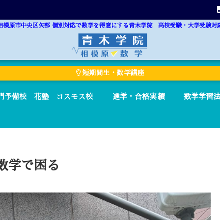
相模原市中央区矢部 個別対応で数学を得意にする青木学院 高校受験・大学受験対
短期間生・数学講座
門予備校 花塾 コスモス校
進学・合格実績
数学学習
数学で困る