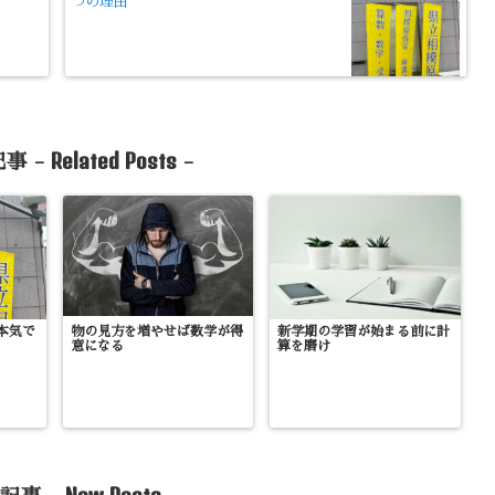
つの理由
Related Posts
事 -
-
本気で
物の見方を増やせば数学が得
新学期の学習が始まる前に計
意になる
算を磨け