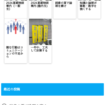
2026夏期特訓
2026夏期特訓
読書の夏で論
知識と論理が
案内（一般
案内(塾内生)
理を磨け
算数・数学を
生）
強くする
雑な行動はコ
一年中、工夫
ミュニケーシ
して計算する
ョンの不足か
ら
最近の投稿