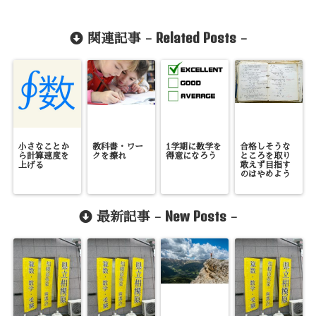
Related Posts
関連記事 -
-
小さなことか
教科書・ワー
1学期に数学を
合格しそうな
ら計算速度を
クを擦れ
得意になろう
ところを取り
上げる
敢えず目指す
のはやめよう
New Posts
最新記事 -
-