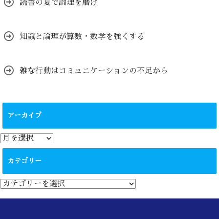
読書の夏で論理を磨け
知識と論理が算数・数学を強くする
雑な行動はコミュニケーションの不足から
アーカイブ
ア
ー
カ
カテゴリー
イ
ブ
カ
テ
ゴ
リ
ー