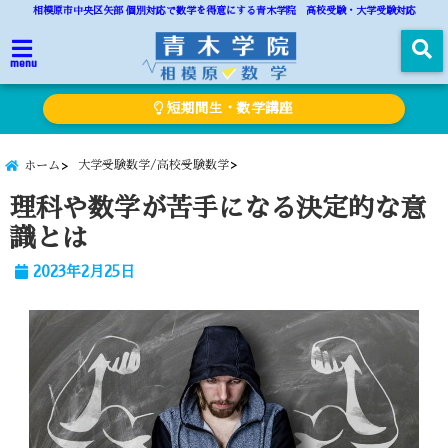
相模原市中央区矢部 個別対応で数学を得意にする青木学院 高校受験・大学受験対応
menu
短期間生・数学講座
大学受験数学/高校受験数学
ホーム
理科や数学が苦手になる決定的な意
識とは
2023年2月25日