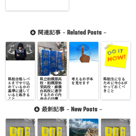
Related Posts
関連記事 -
-
県相合格レベ
県立相模原高
考えるお手本
県相生になる
ルまでやり込
校・相模原弥
を見せます
ために今小6が
めているかの
栄高校・麻溝
やっておくべ
基準に達して
台高校に進学
きこと
いると起きる
するための内
こと
申点の目標
（合格率
80%・60％）
New Posts
最新記事 -
-