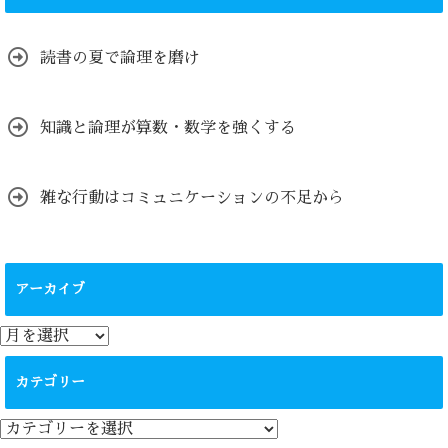
読書の夏で論理を磨け
知識と論理が算数・数学を強くする
雑な行動はコミュニケーションの不足から
アーカイブ
ア
ー
カ
カテゴリー
イ
ブ
カ
テ