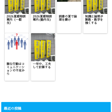
2026夏期特訓
2026夏期特訓
読書の夏で論
知識と論理が
案内（一般
案内(塾内生)
理を磨け
算数・数学を
生）
強くする
雑な行動はコ
一年中、工夫
ミュニケーシ
して計算する
ョンの不足か
ら
最近の投稿