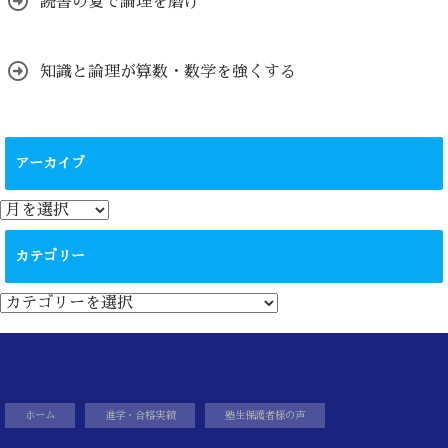
読書の夏で論理を磨け
知識と論理が算数・数学を強くする
アーカイブ
ア
ー
カ
カテゴリー
イ
ブ
カ
テ
ゴ
リ
ー
ホーム
進学・合格実績
塾生保護者様の声