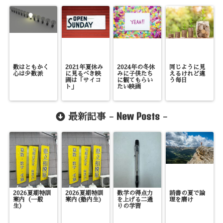
数はともかく
2021年夏休み
2024年の冬休
同じように見
心は少数派
に見るべき映
みに子供たち
えるけれど違
画は「サイコ
に観てもらい
う毎日
ト」
たい映画
New Posts
最新記事 -
-
2026夏期特訓
2026夏期特訓
数学の得点力
読書の夏で論
案内（一般
案内(塾内生)
を上げる二通
理を磨け
生）
りの学習