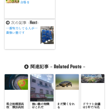
合格を
Next
次の記事 -
-
一番努力してる人が一
番強い塾です
Related Posts
関連記事 -
-
県立相模原高
強い塾の特徴
まだ賢くなれ
ドラフト会議
校 横浜高校
はこれだ
る
は1年で74名