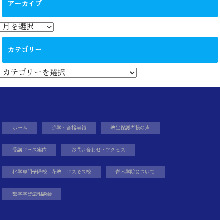
アーカイブ
ア
ー
カ
カテゴリー
イ
ブ
カ
テ
ゴ
リ
ー
ホーム
進学・合格実績
塾生保護者様の声
受講コース案内
お問い合わせ・アクセス
化学専門予備校 花塾 コスモス校
青木学院について
数学学習法相談会