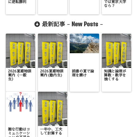
に逆転勝利
では東京大学
なら？
New Posts
最新記事 -
-
2026夏期特訓
2026夏期特訓
読書の夏で論
知識と論理が
案内（一般
案内(塾内生)
理を磨け
算数・数学を
生）
強くする
雑な行動はコ
一年中、工夫
ミュニケーシ
して計算する