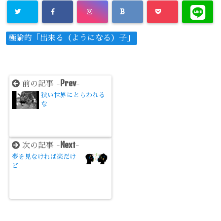
極論的「出来る（ようになる）子」
Prev
前の記事 -
-
狭い世界にとらわれる
な
Next
次の記事 -
-
夢を見なければ楽だけ
ど