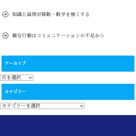
知識と論理が算数・数学を強くする
雑な行動はコミュニケーションの不足から
アーカイブ
ア
ー
カ
カテゴリー
イ
ブ
カ
テ
ゴ
リ
ー