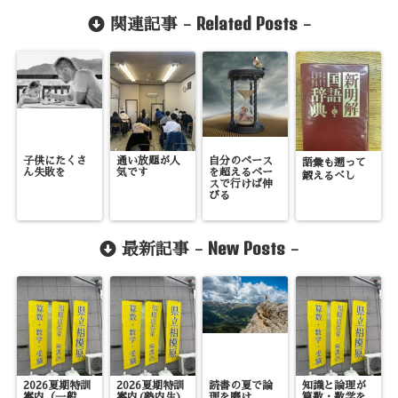
Related Posts
関連記事 -
-
子供にたくさ
通い放題が人
自分のペース
語彙も遡って
ん失敗を
気です
を超えるペー
鍛えるべし
スで行けば伸
びる
New Posts
最新記事 -
-
2026夏期特訓
2026夏期特訓
読書の夏で論
知識と論理が
案内（一般
案内(塾内生)
理を磨け
算数・数学を