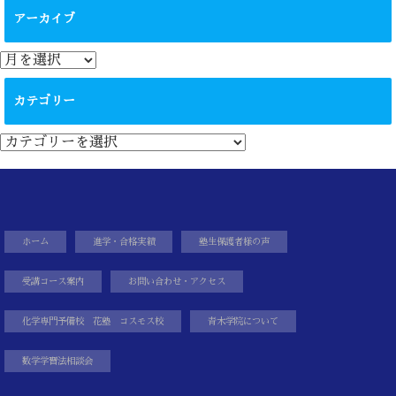
アーカイブ
ア
ー
カ
カテゴリー
イ
ブ
カ
テ
ゴ
リ
ー
ホーム
進学・合格実績
塾生保護者様の声
受講コース案内
お問い合わせ・アクセス
化学専門予備校 花塾 コスモス校
青木学院について
数学学習法相談会