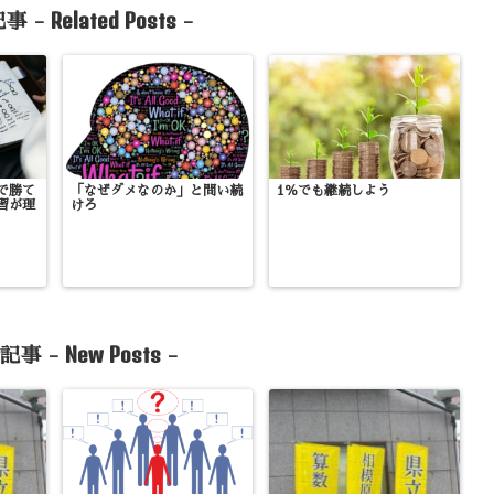
Related Posts
事 -
-
で勝て
「なぜダメなのか」と問い続
1％でも継続しよう
習が理
けろ
New Posts
記事 -
-