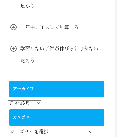
足から
一年中、工夫して計算する
学習しない子供が伸びるわけがない
だろう
アーカイブ
ア
ー
カ
カテゴリー
イ
ブ
カ
テ