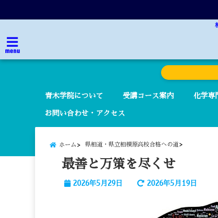
menu
青木学院について
受講コース案内
化学専
お問い合わせ・アクセス
県相道・県立相模原高校合格への道
ホーム
最善と万策を尽くせ
2026年5月29日
2026年5月19日