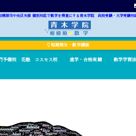
相模原市中央区矢部 個別対応で数学を得意にする青木学院 高校受験・大学受験対
短期間生・数学講座
門予備校 花塾 コスモス校
進学・合格実績
数学学習