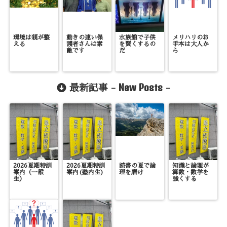
環境は親が整
動きの速い保
水族館で子供
メリハリのお
える
護者さんは素
を賢くするの
手本は大人か
敵です
だ
ら
New Posts
最新記事 -
-
2026夏期特訓
2026夏期特訓
読書の夏で論
知識と論理が
案内（一般
案内(塾内生)
理を磨け
算数・数学を
生）
強くする