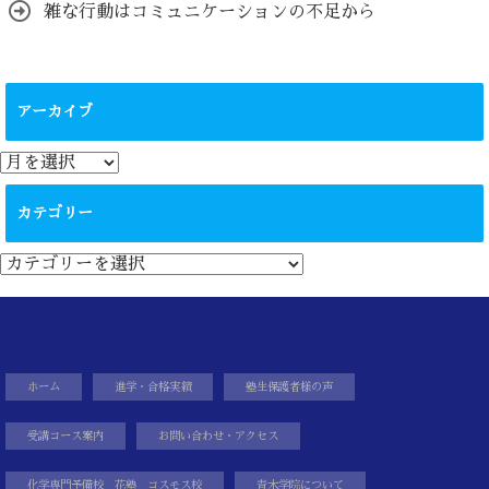
雑な行動はコミュニケーションの不足から
アーカイブ
ア
ー
カ
カテゴリー
イ
ブ
カ
テ
ゴ
リ
ー
ホーム
進学・合格実績
塾生保護者様の声
受講コース案内
お問い合わせ・アクセス
化学専門予備校 花塾 コスモス校
青木学院について