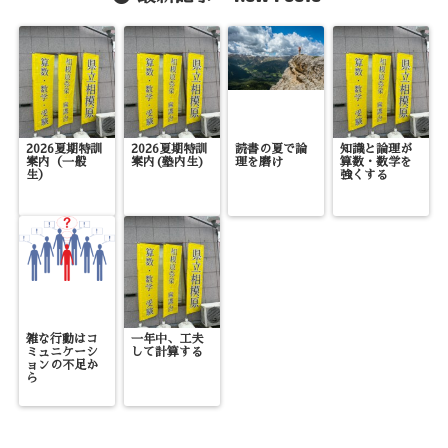
2026夏期特訓
2026夏期特訓
読書の夏で論
知識と論理が
案内（一般
案内(塾内生)
理を磨け
算数・数学を
生）
強くする
雑な行動はコ
一年中、工夫
ミュニケーシ
して計算する
ョンの不足か
ら