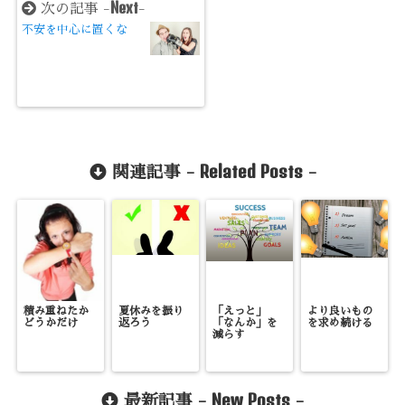
Next
次の記事 -
-
不安を中心に置くな
Related Posts
関連記事 -
-
積み重ねたか
夏休みを振り
「えっと」
より良いもの
どうかだけ
返ろう
「なんか」を
を求め続ける
減らす
New Posts
最新記事 -
-