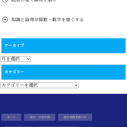
読書の夏で論理を磨け
知識と論理が算数・数学を強くする
アーカイブ
ア
ー
カ
カテゴリー
イ
ブ
カ
テ
ゴ
リ
ー
ホーム
進学・合格実績
塾生保護者様の声