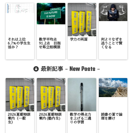
それは上位
数学平均点
学力の両面
何よりなぜを
6.7%の学生生
91.2点 目指
追うことで賢
活か？
せ県立相模原
くなる
New Posts
最新記事 -
-
2026夏期特訓
2026夏期特訓
数学の得点力
読書の夏で論
案内（一般
案内(塾内生)
を上げる二通
理を磨け
生）
りの学習