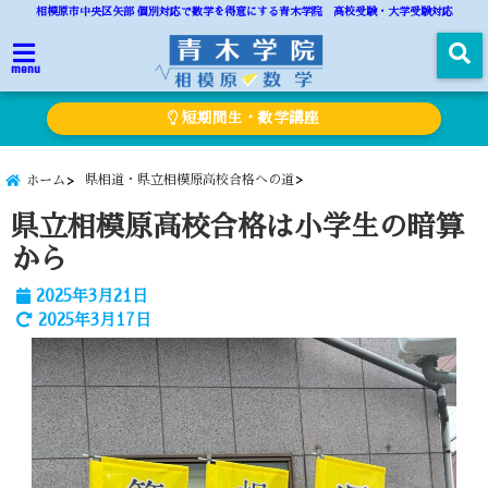
相模原市中央区矢部 個別対応で数学を得意にする青木学院 高校受験・大学受験対応
menu
短期間生・数学講座
県相道・県立相模原高校合格への道
ホーム
県立相模原高校合格は小学生の暗算
から
2025年3月21日
2025年3月17日