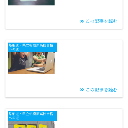
この記事を読む
2025/07/20
合格のために完璧を目
県相道・県立相模原高校合格
指すことと目指さない
への道
こと
この記事を読む
2025/07/16
面白がれたら賢くなれ
県相道・県立相模原高校合格
る
への道