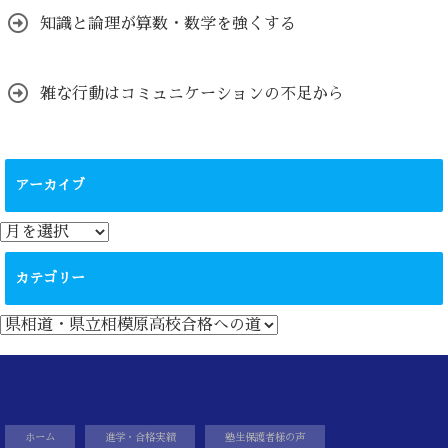
知識と論理が算数・数学を強くする
雑な行動はコミュニケーションの不足から
アーカイブ
ア
ー
カ
カテゴリー
イ
ブ
カ
テ
ゴ
リ
ー
ホーム
進学・合格実績
塾生保護者様の声