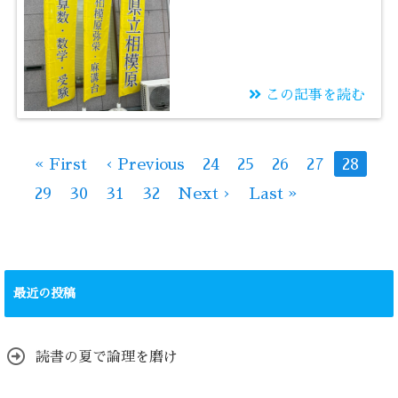
この記事を読む
2025/07/11
県立相模原 相模原中
« First
‹ Previous
24
25
26
27
28
等教育 有名私立大
29
30
31
32
Next ›
Last »
学 進学者数 2025年
最近の投稿
読書の夏で論理を磨け