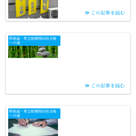
この記事を読む
2025/07/22
評定3・オール3は「普
県相道・県立相模原高校合格
通」なのか？ 通知表
への道
を見るときに親と子供
が絶対に知っておくべ
き事実
この記事を読む
2025/07/21
夏休みに何時間学習す
県相道・県立相模原高校合格
るのか
への道