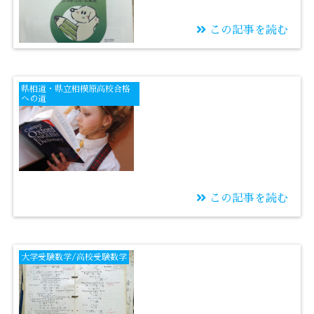
この記事を読む
2019/12/18
模試の結果シートで合
県相道・県立相模原高校合格
格率を上げる作戦
への道
この記事を読む
2019/12/06
2019年 県立相模原高
大学受験数学/高校受験数学
校合格者 英語平均点