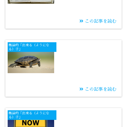
この記事を読む
2019/12/05
2019年 県立相模原高
極論的「出来る（ようにな
校合格者 数学平均点
る）子」
この記事を読む
2019/12/03
亀のように相手のミス
極論的「出来る（ようにな
待ちで合格をしたいで
る）子」
すか？