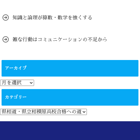
知識と論理が算数・数学を強くする
雑な行動はコミュニケーションの不足から
アーカイブ
ア
ー
カ
カテゴリー
イ
ブ
カ
テ
ゴ
リ
ー