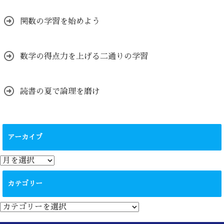
関数の学習を始めよう
数学の得点力を上げる二通りの学習
読書の夏で論理を磨け
アーカイブ
ア
ー
カ
カテゴリー
イ
ブ
カ
テ
ゴ