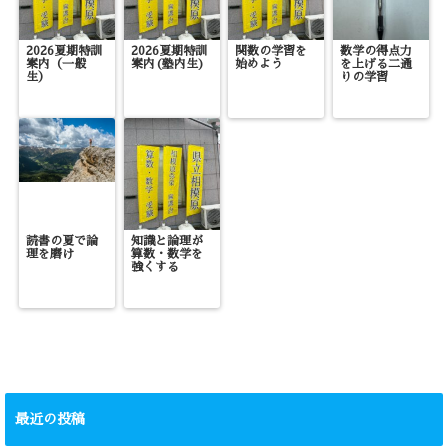
2026夏期特訓
2026夏期特訓
関数の学習を
数学の得点力
案内（一般
案内(塾内生)
始めよう
を上げる二通
生）
りの学習
読書の夏で論
知識と論理が
理を磨け
算数・数学を
強くする
最近の投稿