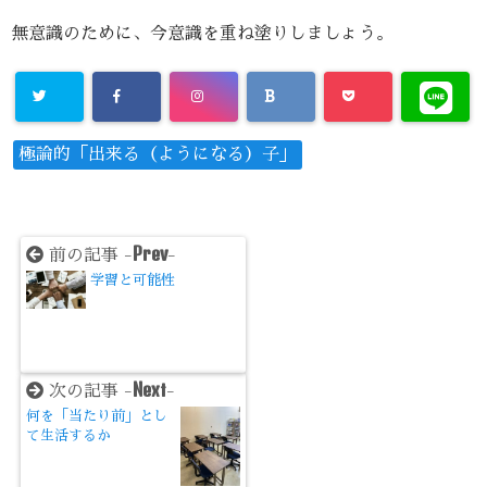
無意識のために、今意識を重ね塗りしましょう。
極論的「出来る（ようになる）子」
Prev
前の記事 -
-
学習と可能性
Next
次の記事 -
-
何を「当たり前」とし
て生活するか