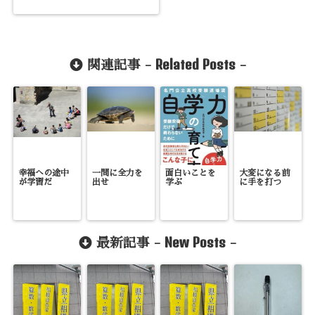
Related Posts
関連記事 -
-
幸福への途中
一問に全力を
面白いことを
大変になる前
が学習だ
出せ
学ぶ
に手を打つ
New Posts
最新記事 -
-