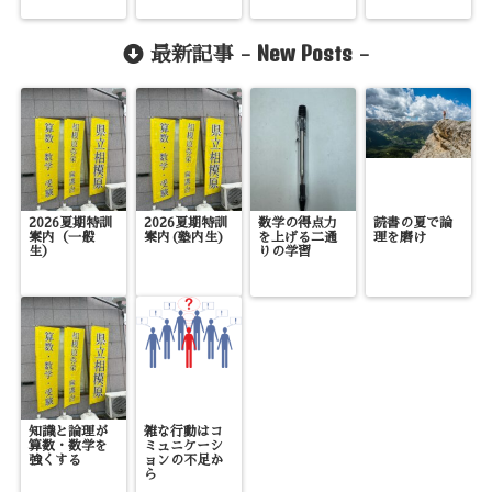
New Posts
最新記事 -
-
2026夏期特訓
2026夏期特訓
数学の得点力
読書の夏で論
案内（一般
案内(塾内生)
を上げる二通
理を磨け
生）
りの学習
知識と論理が
雑な行動はコ
算数・数学を
ミュニケーシ
強くする
ョンの不足か
ら