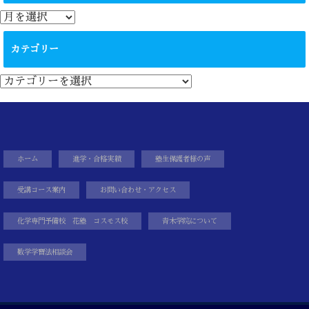
ア
ー
カ
カテゴリー
イ
ブ
カ
テ
ゴ
リ
ー
ホーム
進学・合格実績
塾生保護者様の声
受講コース案内
お問い合わせ・アクセス
化学専門予備校 花塾 コスモス校
青木学院について
数学学習法相談会