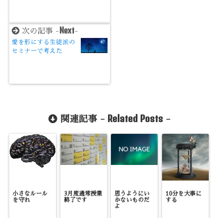
Next
次の記事 -
-
愛を形にする生徒派の
セミナーで考えた
Related Posts
関連記事 -
-
小さなルール
3月度通常授業
思うようにい
10分を大事に
を守れ
終了です
かないものだ
する
よ