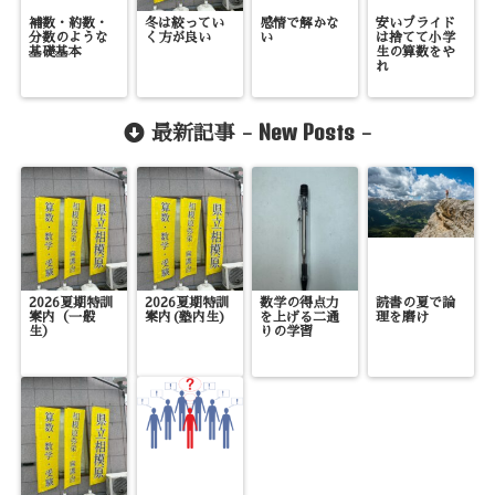
補数・約数・
冬は絞ってい
感情で解かな
安いプライド
分数のような
く方が良い
い
は捨てて小学
基礎基本
生の算数をや
れ
New Posts
最新記事 -
-
2026夏期特訓
2026夏期特訓
数学の得点力
読書の夏で論
案内（一般
案内(塾内生)
を上げる二通
理を磨け
生）
りの学習