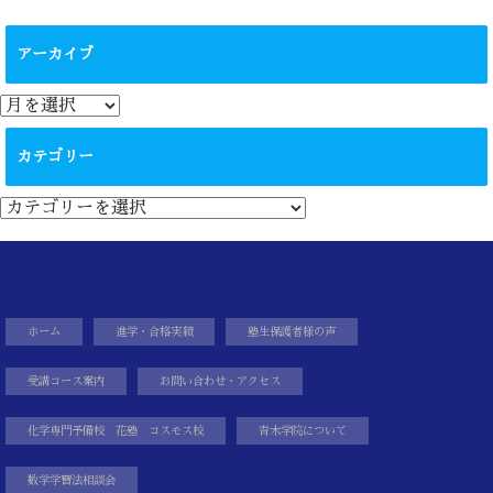
アーカイブ
ア
ー
カ
カテゴリー
イ
ブ
カ
テ
ゴ
リ
ー
ホーム
進学・合格実績
塾生保護者様の声
受講コース案内
お問い合わせ・アクセス
化学専門予備校 花塾 コスモス校
青木学院について
数学学習法相談会