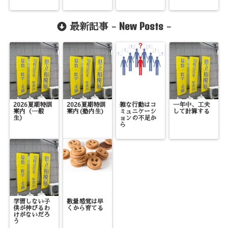
New Posts
最新記事 -
-
2026夏期特訓
2026夏期特訓
雑な行動はコ
一年中、工夫
案内（一般
案内(塾内生)
ミュニケーシ
して計算する
生）
ョンの不足か
ら
学習しない子
数量感覚は早
供が伸びるわ
くから育てる
けがないだろ
う