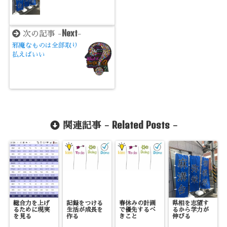
Next
次の記事 -
-
邪魔なものは全部取り
払えばいい
Related Posts
関連記事 -
-
総合力を上げ
記録をつける
春休みの計画
県相を志望す
るために現実
生活が成長を
で優先するべ
るから学力が
を見る
作る
きこと
伸びる