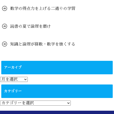
数学の得点力を上げる二通りの学習
読書の夏で論理を磨け
知識と論理が算数・数学を強くする
アーカイブ
ア
ー
カ
カテゴリー
イ
ブ
カ
テ
ゴ