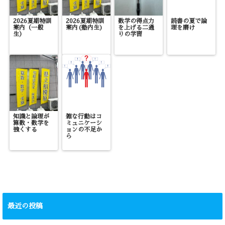
2026夏期特訓
2026夏期特訓
数学の得点力
読書の夏で論
案内（一般
案内(塾内生)
を上げる二通
理を磨け
生）
りの学習
知識と論理が
雑な行動はコ
算数・数学を
ミュニケーシ
強くする
ョンの不足か
ら
最近の投稿