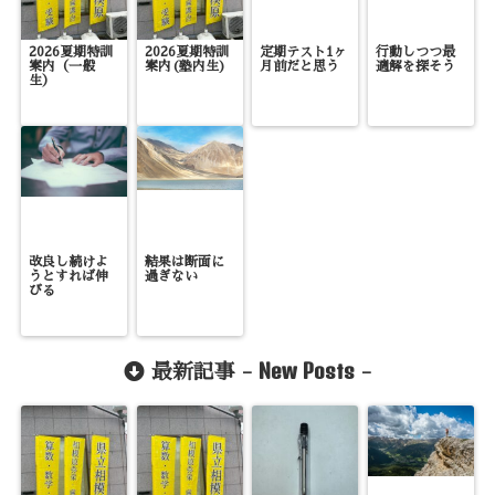
2026夏期特訓
2026夏期特訓
定期テスト1ヶ
行動しつつ最
案内（一般
案内(塾内生)
月前だと思う
適解を探そう
生）
改良し続けよ
結果は断面に
うとすれば伸
過ぎない
びる
New Posts
最新記事 -
-