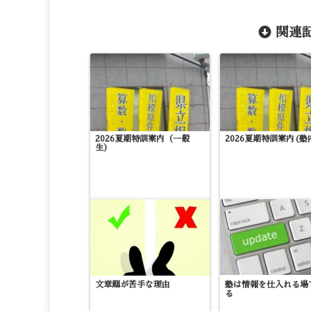
関連記
2026夏期特訓案内（一般
2026夏期特訓案内(塾
生）
文章題が苦手な理由
塾は情報を仕入れる場
る