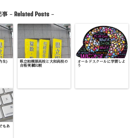
Related Posts
事 -
-
内生)
県立相模原高校と大和高校の
オールドスクールに学習しよ
合格実績比較
う
でもあ