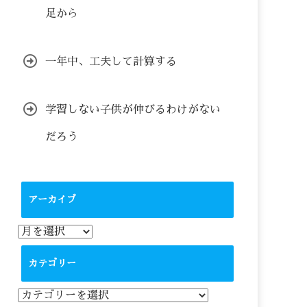
足から
一年中、工夫して計算する
学習しない子供が伸びるわけがない
だろう
アーカイブ
ア
ー
カ
カテゴリー
イ
ブ
カ
テ