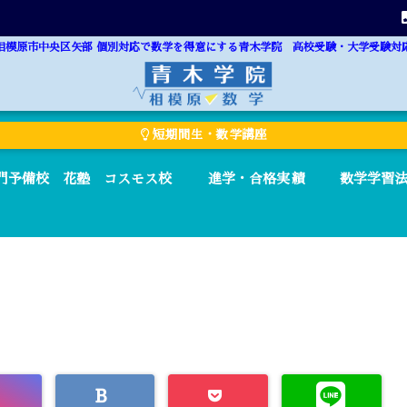
相模原市中央区矢部 個別対応で数学を得意にする青木学院 高校受験・大学受験対
短期間生・数学講座
門予備校 花塾 コスモス校
進学・合格実績
数学学習