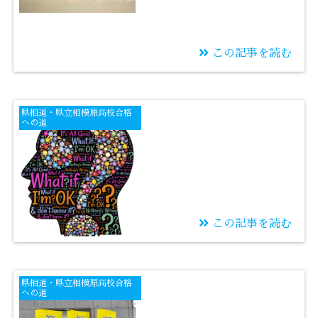
この記事を読む
2025/11/06
石垣のように頼れる基
県相道・県立相模原高校合格
礎を組んだか
への道
この記事を読む
2025/11/04
疑問を持って学習しよ
県相道・県立相模原高校合格
う
への道