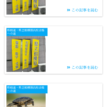
この記事を読む
2025/11/11
一度経験しただけで分
県相道・県立相模原高校合格
かった気になるな
への道
この記事を読む
2025/11/10
定期テストは学力を磨
県相道・県立相模原高校合格
くためのもの
への道