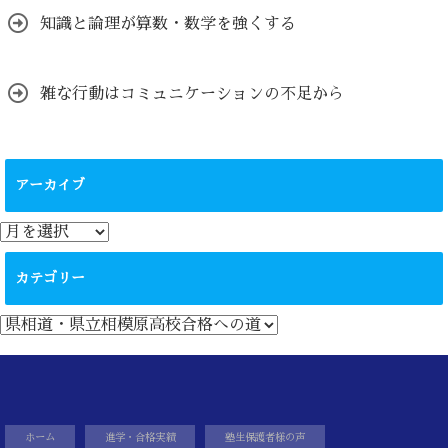
知識と論理が算数・数学を強くする
雑な行動はコミュニケーションの不足から
アーカイブ
ア
ー
カ
カテゴリー
イ
ブ
カ
テ
ゴ
リ
ー
ホーム
進学・合格実績
塾生保護者様の声