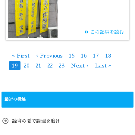
この記事を読む
2025/11/03
やる気ではなく、0.1歩
« First
‹ Previous
15
16
17
18
19
20
21
22
23
Next ›
Last »
最近の投稿
読書の夏で論理を磨け