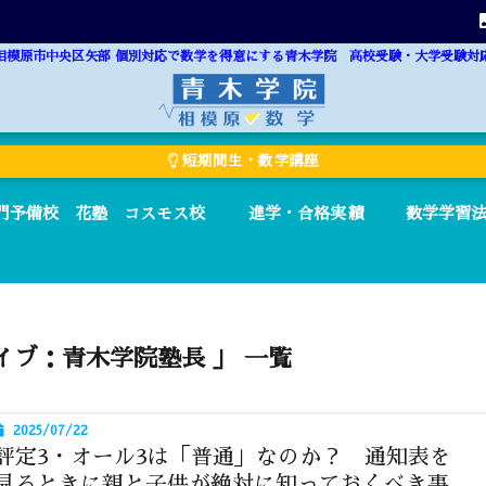
相模原市中央区矢部 個別対応で数学を得意にする青木学院 高校受験・大学受験対
短期間生・数学講座
門予備校 花塾 コスモス校
進学・合格実績
数学学習
イブ：青木学院塾長 」 一覧
2025/07/22
評定3・オール3は「普通」なのか？ 通知表を
見るときに親と子供が絶対に知っておくべき事