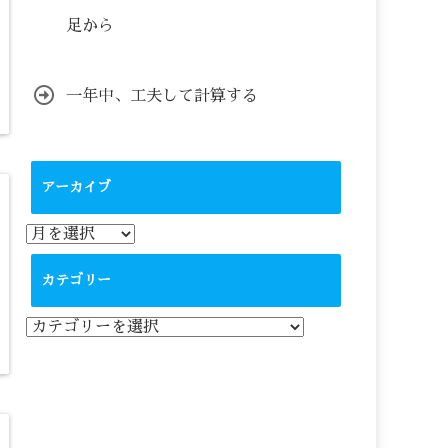
足から
一年中、工夫して計算する
アーカイブ
ア
ー
カ
カテゴリー
イ
ブ
カ
テ
ゴ
リ
ー