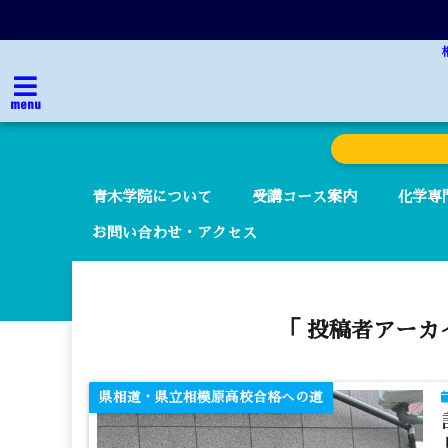
menu
青木学院について
受講コース案内
化学専
お問い合わせ・アクセス
「 投稿者アーカ
県相道・県立相模原高校合格への道