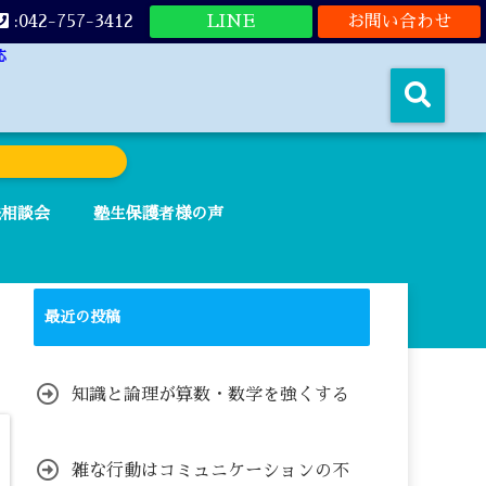
:042-757-3412
LINE
お問い合わせ
応
法相談会
塾生保護者様の声
最近の投稿
知識と論理が算数・数学を強くする
雑な行動はコミュニケーションの不