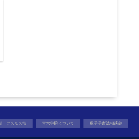
塾 コスモス校
青木学院について
数学学習法相談会