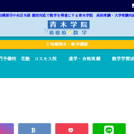
相模原市中央区矢部 個別対応で数学を得意にする青木学院 高校受験・大学受験対
短期間生・数学講座
門予備校 花塾 コスモス校
進学・合格実績
数学学習