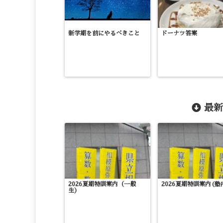
新学期を前にやるべきこと
ドーナツ答案
最新
2026夏期特訓案内（一般
2026夏期特訓案内(塾
生）