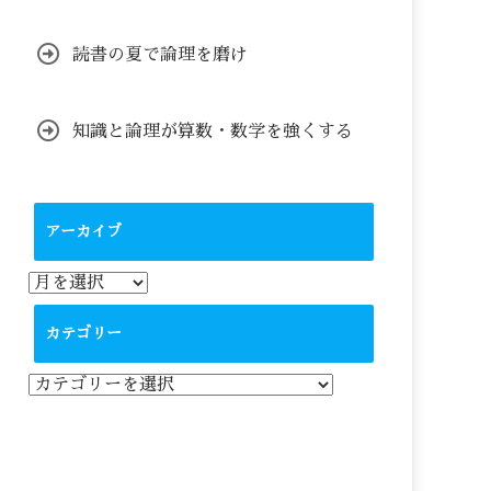
読書の夏で論理を磨け
知識と論理が算数・数学を強くする
アーカイブ
ア
ー
カ
カテゴリー
イ
ブ
カ
テ
ゴ
リ
ー