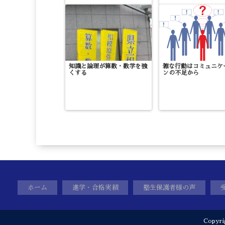
知識と論理が算数・数学を強
雑な行動はコミュニケ
くする
ンの不足から
ホーム
進学・合格実績
塾生保護者様の声
Copyr