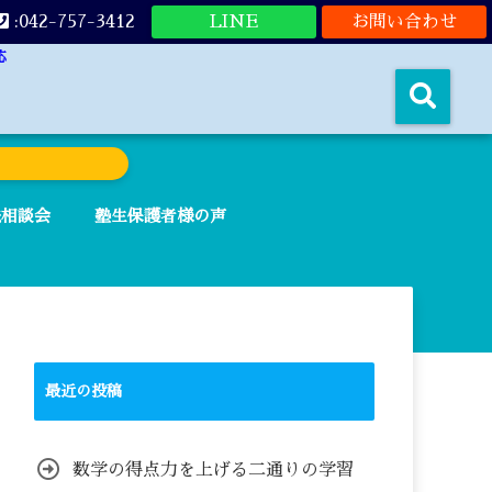
:042-757-3412
LINE
お問い合わせ
応
法相談会
塾生保護者様の声
最近の投稿
数学の得点力を上げる二通りの学習