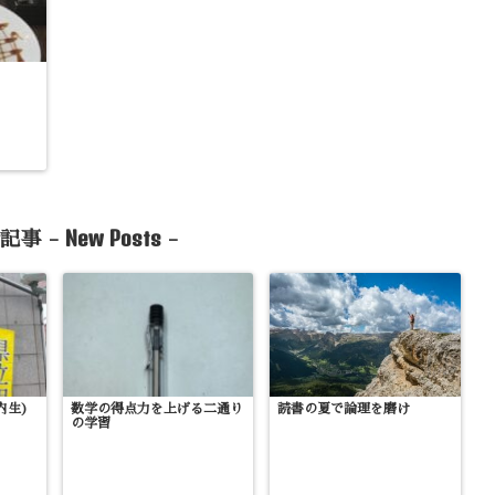
New Posts
記事 -
-
内生)
数学の得点力を上げる二通り
読書の夏で論理を磨け
の学習