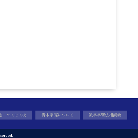
塾 コスモス校
青木学院について
数学学習法相談会
served.