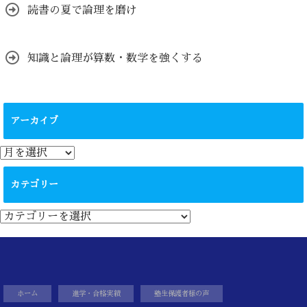
読書の夏で論理を磨け
知識と論理が算数・数学を強くする
アーカイブ
ア
ー
カ
カテゴリー
イ
ブ
カ
テ
ゴ
リ
ー
ホーム
進学・合格実績
塾生保護者様の声