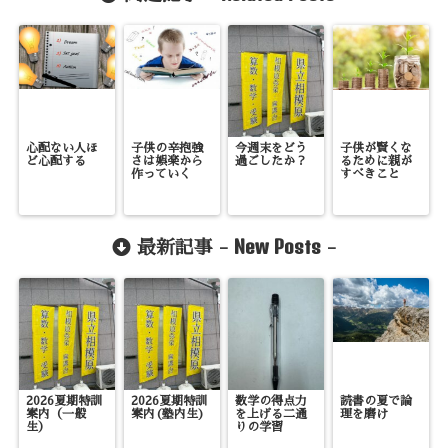
心配ない人ほ
子供の辛抱強
今週末をどう
子供が賢くな
ど心配する
さは娯楽から
過ごしたか？
るために親が
作っていく
すべきこと
New Posts
最新記事 -
-
2026夏期特訓
2026夏期特訓
数学の得点力
読書の夏で論
案内（一般
案内(塾内生)
を上げる二通
理を磨け
生）
りの学習