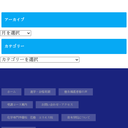
アーカイブ
ア
ー
カ
カテゴリー
イ
ブ
カ
テ
ゴ
リ
ー
ホーム
進学・合格実績
塾生保護者様の声
受講コース案内
お問い合わせ・アクセス
化学専門予備校 花塾 コスモス校
青木学院について