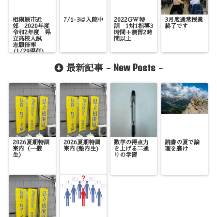
相模原市近
7/1-3は入院中
2022GW特
3月度通常授業
郊 2020年度
訓 1対1指導3
終了です
令和2年度 県
時間＋演習2時
立高校入試
間以上
志願倍率
(1/29現在)
New Posts
最新記事 -
-
2026夏期特訓
2026夏期特訓
数学の得点力
読書の夏で論
案内（一般
案内(塾内生)
を上げる二通
理を磨け
生）
りの学習