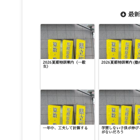
最新
2026夏期特訓案内（一般
2026夏期特訓案内(塾
生）
一年中、工夫して計算する
学習しない子供が伸び
がないだろう