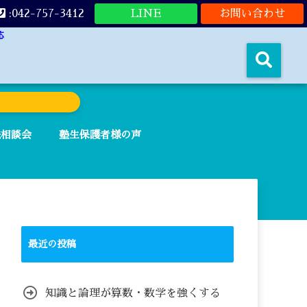
:042-757-3412
LINE
お問い合わせ
応
法相談会
塾生保護者様の声
最近の投稿
知識と論理が算数・数学を強くする