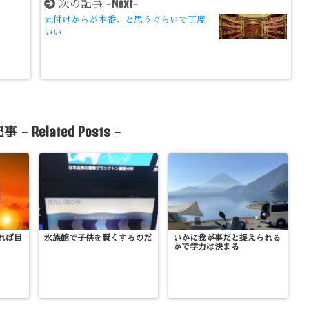
Next
次の記事 -
-
丸付けからが本番、と思うぐらいで丁度
いい
Related Posts
事 -
-
れば目
水族館で子供を賢くするのだ
いかに我が事だと捉えられる
かで学力は決まる