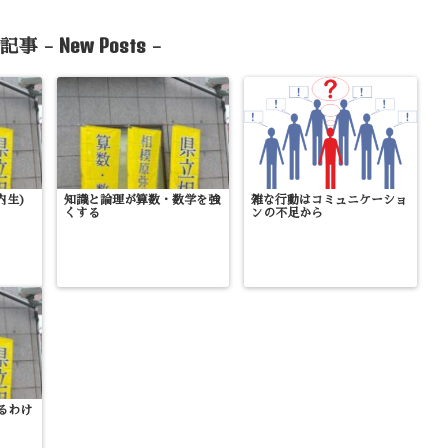
New Posts
記事 -
-
内生)
知識と論理が算数・数学を強
雑な行動はコミュニケーショ
くする
ンの不足から
るわけ