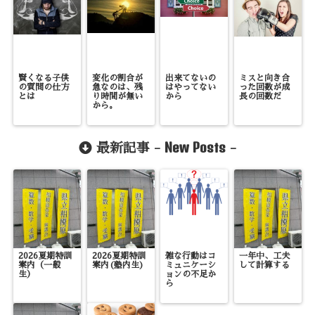
賢くなる子供
変化の割合が
出来てないの
ミスと向き合
の質問の仕方
急なのは、残
はやってない
った回数が成
とは
り時間が無い
から
長の回数だ
から。
New Posts
最新記事 -
-
2026夏期特訓
2026夏期特訓
雑な行動はコ
一年中、工夫
案内（一般
案内(塾内生)
ミュニケーシ
して計算する
生）
ョンの不足か
ら