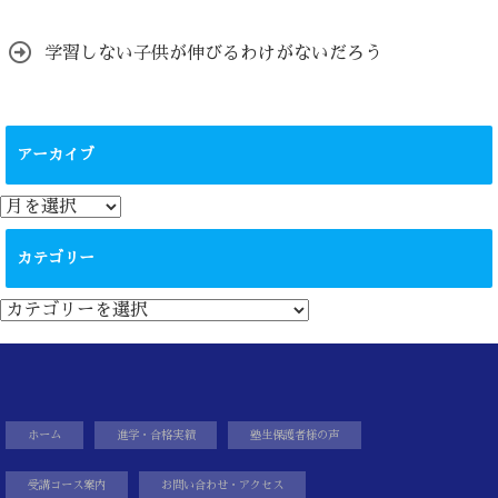
学習しない子供が伸びるわけがないだろう
アーカイブ
ア
ー
カ
カテゴリー
イ
ブ
カ
テ
ゴ
リ
ー
ホーム
進学・合格実績
塾生保護者様の声
受講コース案内
お問い合わせ・アクセス