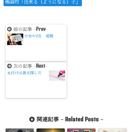
極論的「出来る（ようになる）子」
Prev
前の記事 -
-
中央中2生 覚醒
Next
次の記事 -
-
丸付けは弱点探しだ
Related Posts
関連記事 -
-