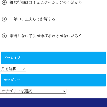
雑な行動はコミュニケーションの不足から
一年中、工夫して計算する
学習しない子供が伸びるわけがないだろう
アーカイブ
ア
ー
カ
カテゴリー
イ
ブ
カ
テ
ゴ
リ
ー