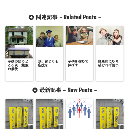
Related Posts
関連記事 -
-
子供のほめど
お小言よりも
子供を信じて
徹底的にやり
ころ例 勉強
応援を
伸ばす
続ければ勝つ
の前後
New Posts
最新記事 -
-