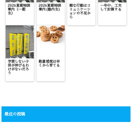
2026夏期特訓
2026夏期特訓
雑な行動はコ
一年中、工夫
案内（一般
案内(塾内生)
ミュニケーシ
して計算する
生）
ョンの不足か
ら
学習しない子
数量感覚は早
供が伸びるわ
くから育てる
けがないだろ
う
最近の投稿